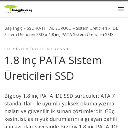
Skip to content
Me
Başlangıç
»
SSD-KATI HAL SÜRÜCÜ
»
Sistem Üreticileri
»
IDE
Sistem Üreticileri SSD
»
1.8 inç PATA Sistem Üreticileri SSD
IDE SISTEM ÜRETICILERI SSD
1.8 inç PATA Sistem
Üreticileri SSD
Bigboy 1,8 inç PATA IDE SSD sürücüler; ATA 7
standartları ile uyumlu yüksek okuma yazma
hızları ve güvenilirlik sunan çözümlerdir. Güç
kesintisi, aşırı yük durumlarını algılayan dahili
algılayıcıları sayesinde Bigboy 1,8 inç PATA IDE