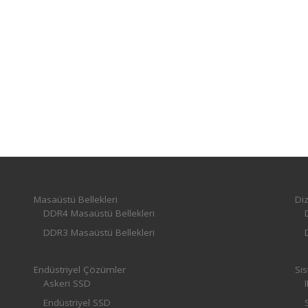
Masaüstü Bellekleri
Diz
DDR4 Masaüstü Bellekleri
DDR3 Masaüstü Bellekleri
Endüstriyel Çözümler
Sis
Askeri SSD
Endüstriyel SSD