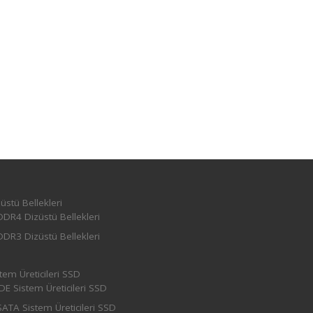
üstü Bellekleri
DDR4 Dizüstü Bellekleri
DDR3 Dizüstü Bellekleri
tem Üreticileri SSD
IDE Sistem Üreticileri SSD
SATA Sistem Üreticileri SSD