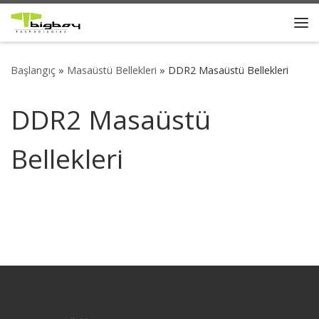
Skip to content
Me
Başlangıç
»
Masaüstü Bellekleri
»
DDR2 Masaüstü Bellekleri
DDR2 Masaüstü
Bellekleri