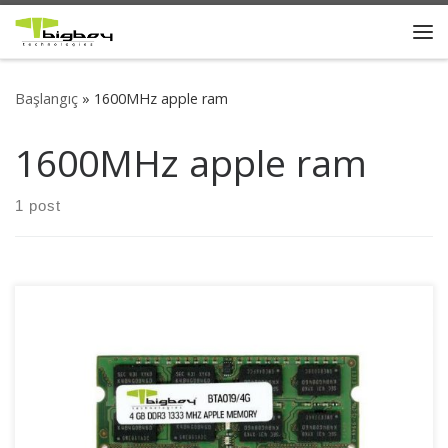
Skip to content
Me
Başlangıç
»
1600MHz apple ram
1600MHz apple ram
1 post
Bigboy DDR3 SODIMM modüller, Mac sistemler ile tam
uyumluluk, %100 kararlılık ve güvenilirlik sunarlar.