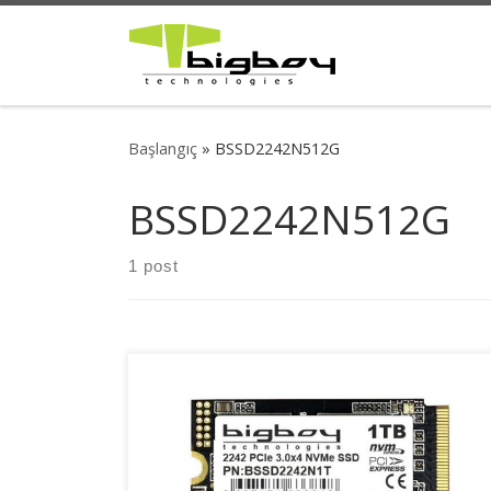
Skip to content
Başlangıç
»
BSSD2242N512G
BSSD2242N512G
1 post
M.2 2242 biçim faktörüne sahip Bigboy NVMe
SSD çözümü, küçük boyutu ile dizüstü ve
taşınabilir sistemler için tasarlanmış depolama
çözümüdür. Düşük güç tüketimi değerleri ile pil
süresini uzatırken PCIe Gen3x4 ve NVMe 1.3