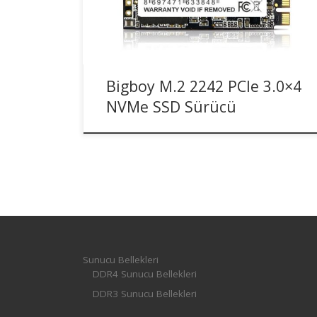
protokolü ile yüksek performans sunar.
2100MB/s okuma ve 1700MB/s yazma hızları ile
oyunlar, tasarım yazılımları gibi uygulamalar […]
Bigboy M.2 2242 PCIe 3.0×4
NVMe SSD Sürücü
Sunucu Bellekleri
DDR4 Sunucu Bellekleri
DDR3 Sunucu Bellekleri