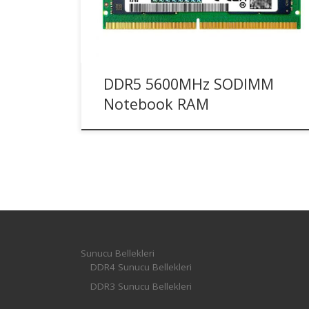
kullanılarak üretilmiştir.
DDR5 5600MHz SODIMM
Notebook RAM
Sunucu Bellekleri
DDR4 Sunucu Bellekleri
DDR3 Sunucu Bellekleri