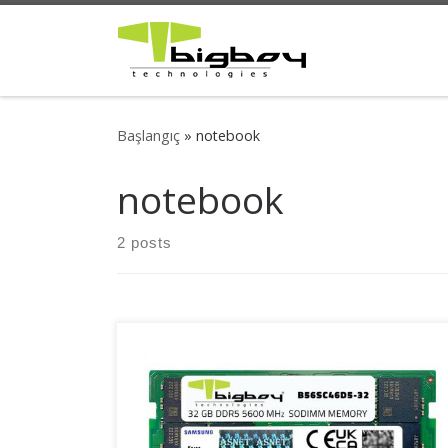
Skip to content
Başlangıç
»
notebook
notebook
2 posts
Bigboy yeni nesil DDR5 bellek modülleri, zorlu
testlerden geçirilen yüksek kaliteli DRAM yongalar