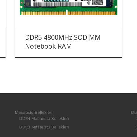
kullanılarak üretilmiştir.
DDR5 4800MHz SODIMM
Notebook RAM
Masaüstü Bellekleri
Diz
DDR4 Masaüstü Bellekleri
DDR3 Masaüstü Bellekleri