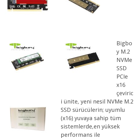
Bigbo
y M.2
NVMe
SSD
PCIe
x16
çeviric
i ünite, yeni nesil NVMe M.2
SSD sürücülerin; uyumlu
(x16) yuvaya sahip tüm
sistemlerde,en yüksek
performans ile