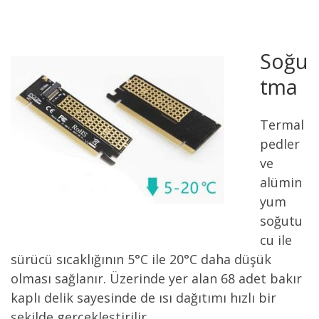
Soğu
tma
Termal
pedler
ve
alümin
yum
soğutu
cu ile
sürücü sıcaklığının 5°C ile 20°C daha düşük
olması sağlanır. Üzerinde yer alan 68 adet bakır
kaplı delik sayesinde de ısı dağıtımı hızlı bir
şekilde gerçekleştirilir.