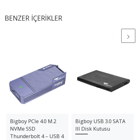
BENZER IÇERIKLER
Bigboy PCIe 4.0 M.2
Bigboy USB 3.0 SATA
NVMe SSD
III Disk Kutusu
Thunderbolt 4 – USB 4