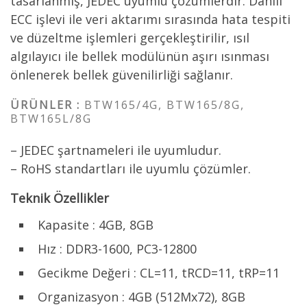
tasarlanmış, JEDEC uyumlu çözümlerdir. Dahili
ECC işlevi ile veri aktarımı sırasında hata tespiti
ve düzeltme işlemleri gerçekleştirilir, ısıl
algılayıcı ile bellek modülünün aşırı ısınması
önlenerek bellek güvenilirliği sağlanır.
ÜRÜNLER :
BTW165/4G, BTW165/8G,
BTW165L/8G
– JEDEC şartnameleri ile uyumludur.
– RoHS standartları ile uyumlu çözümler.
Teknik Özellikler
Kapasite : 4GB, 8GB
Hız : DDR3-1600, PC3-12800
Gecikme Değeri : CL=11, tRCD=11, tRP=11
Organizasyon : 4GB (512Mx72), 8GB