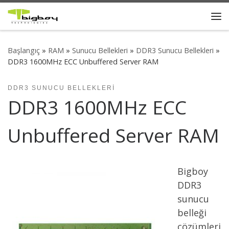
Skip to content
Me
Başlangıç
»
RAM
»
Sunucu Bellekleri
»
DDR3 Sunucu Bellekleri
»
DDR3 1600MHz ECC Unbuffered Server RAM
DDR3 SUNUCU BELLEKLERI
DDR3 1600MHz ECC
Unbuffered Server RAM
Bigboy
DDR3
sunucu
belleği
çözümleri