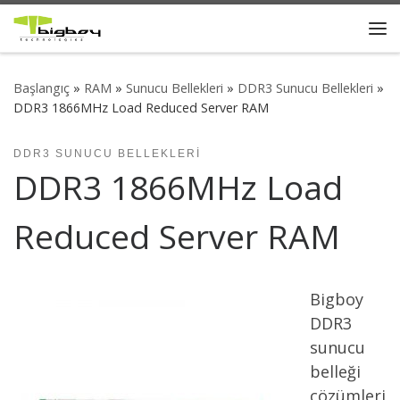
Skip to content
Me
Başlangıç
»
RAM
»
Sunucu Bellekleri
»
DDR3 Sunucu Bellekleri
»
DDR3 1866MHz Load Reduced Server RAM
DDR3 SUNUCU BELLEKLERI
DDR3 1866MHz Load
Reduced Server RAM
Bigboy
DDR3
sunucu
belleği
çözümleri